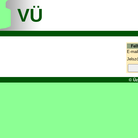
VÜ
Fel
E-mail
Jelszó
©
Üz